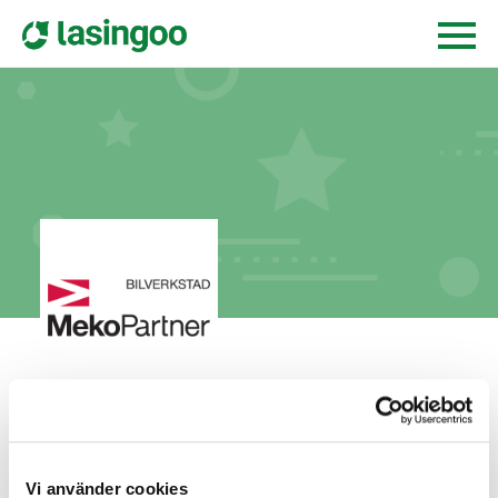
Bilservice i Woxnadalen AB
krangatan 16,
822 30
alfta
Vi använder cookies