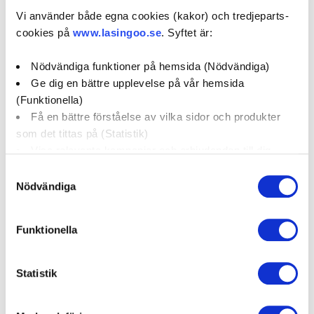
Vi använder både egna cookies (kakor) och tredjeparts-
0 / 5
(0)
cookies på
www.lasingoo.se
. Syftet är:
Nödvändiga funktioner på hemsida (Nödvändiga)
Boka verkstadstid
Ge dig en bättre upplevelse på vår hemsida
(Funktionella)
Få en bättre förståelse av vilka sidor och produkter
öppettider:
som det tittas på (Statistik)
Visa relevanta kampanjer och erbjudanden till dig
social media:
(Marknadsföring)
Samtyckesval
Nödvändiga
Klicka på "OK" för att ge oss ditt samtycke till att
använda cookies för alla dessa ändamål. Du kan också
Företagsprofil
Omdömen
Funktionella
använda checkknapparna nedan för att samtycka till
specifika ändamål. Välj ändamål och "".
Kampanjer
Erbjudanden
Statistik
Du kan när som helst återkalla eller ändra ditt samtycke
genom att klicka på länken längst ned på sidan. Ändra