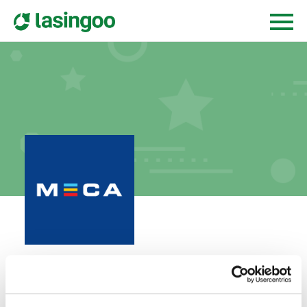
Sigtuna Bilverkstad AB
brobyvägen 1,
195 60
arlandastad