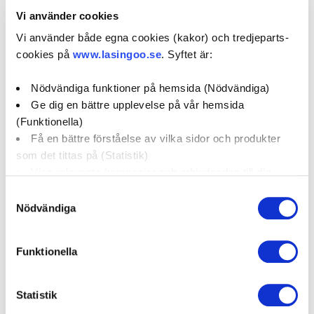
08-59119333
Vi använder cookies
Marsta@mecabilservice.se
Vi använder både egna cookies (kakor) och tredjeparts-
cookies på
www.lasingoo.se
. Syftet är:
0 / 5
(0)
Nödvändiga funktioner på hemsida (Nödvändiga)
Ge dig en bättre upplevelse på vår hemsida
Boka verkstadstid
(Funktionella)
Få en bättre förståelse av vilka sidor och produkter
som det tittas på (Statistik)
öppettider:
Visa relevanta kampanjer och erbjudanden till dig
(Marknadsföring)
Samtyckesval
social media:
Nödvändiga
Klicka på "OK" för att ge oss ditt samtycke till att
använda cookies för alla dessa ändamål. Du kan också
Funktionella
använda checkknapparna nedan för att samtycka till
Företagsprofil
Omdömen
specifika ändamål. Välj ändamål och "".
Statistik
Kampanjer
Erbjudanden
Du kan när som helst återkalla eller ändra ditt samtycke