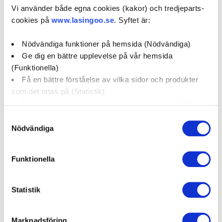
Vi använder både egna cookies (kakor) och tredjeparts-
cookies på
www.lasingoo.se
. Syftet är:
Varumärken
Nödvändiga funktioner på hemsida (Nödvändiga)
Abarth
Acura
Aixam
Ge dig en bättre upplevelse på vår hemsida
(Funktionella)
Alfa Romeo
Alpina
Artega
Få en bättre förståelse av vilka sidor och produkter
Asia Motors
Aston Martin
som det tittas på (Statistik)
Visa relevanta kampanjer och erbjudanden till dig
(Marknadsföring)
Samtyckesval
Våra tjänster
Nödvändiga
Klicka på "OK" för att ge oss ditt samtycke till att
använda cookies för alla dessa ändamål. Du kan också
Funktionella
använda checkknapparna nedan för att samtycka till
specifika ändamål. Välj ändamål och "".
Bilservice
AC-service
Kamremsbyte
Statistik
Du kan när som helst återkalla eller ändra ditt samtycke
genom att klicka på länken längst ned på sidan. Ändra
Marknadsföring