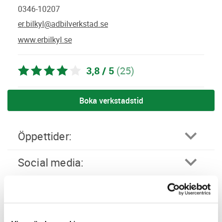
0346-10207
er.bilkyl@adbilverkstad.se
www.erbilkyl.se
3,8 / 5
(25)
Boka verkstadstid
öppettider:
social media:
Företagsprofil
Omdömen