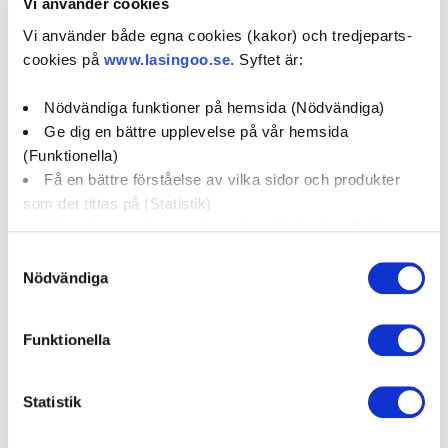
Vi använder cookies
Kampanjer
Erbjudanden
Vi använder både egna cookies (kakor) och tredjeparts-
cookies på
www.lasingoo.se
. Syftet är:
Nödvändiga funktioner på hemsida (Nödvändiga)
Om verkstaden:
Ge dig en bättre upplevelse på vår hemsida
vi servar o reparerar alla bilmärken. vi är specilaserde på
(Funktionella)
klimat anläggningar i alla fordon. utbytes o nya kylare till
Få en bättre förståelse av vilka sidor och produkter
alla fordon. rostskyddsbehandling
som det tittas på (Statistik)
Visa relevanta kampanjer och erbjudanden till dig
(Marknadsföring)
Samtyckesval
Nödvändiga
Våra tjänster
Klicka på "OK" för att ge oss ditt samtycke till att
använda cookies för alla dessa ändamål. Du kan också
Funktionella
använda checkknapparna nedan för att samtycka till
specifika ändamål. Välj ändamål och "".
Statistik
Bilservice
AC-service
Kamremsbyte
Du kan när som helst återkalla eller ändra ditt samtycke
genom att klicka på länken längst ned på sidan. Ändra