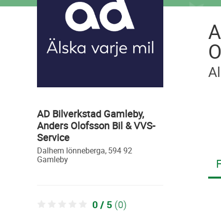
A
O
Al
AD Bilverkstad Gamleby,
Anders Olofsson Bil & VVS-
Service
dalhem lönneberga,
594 92
gamleby
F
0 / 5
(0)