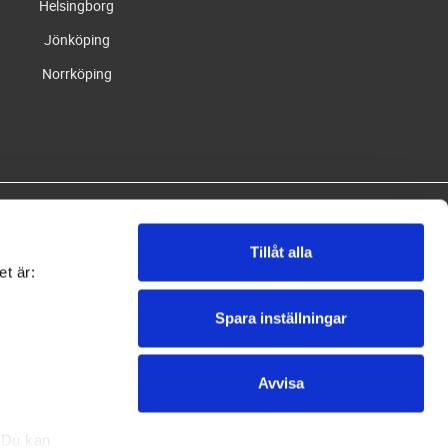
Helsingborg
Jönköping
Norrköping
Tillåt alla
et är:
Spara inställningar
oo.
Avvisa
. Du kan