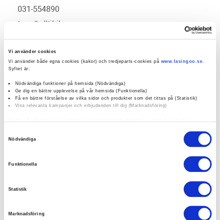
031-554890
tuve@alltibil.se
0 / 5
(0)
Vi använder cookies
Vi använder både egna cookies (kakor) och tredjeparts-cookies på
www.lasingoo.se
.
Syftet är:
Boka verkstadstid
Nödvändiga funktioner på hemsida (Nödvändiga)
Ge dig en bättre upplevelse på vår hemsida (Funktionella)
Få en bättre förståelse av vilka sidor och produkter som det tittas på (Statistik)
Visa relevanta kampanjer och erbjudanden till dig (Marknadsföring)
öppettider:
Klicka på "OK" för att ge oss ditt samtycke till att använda cookies för alla dessa
ändamål. Du kan också använda checkknapparna nedan för att samtycka till specifika
Samtyckesval
ändamål. Välj ändamål och "".
Nödvändiga
social media:
Du kan när som helst återkalla eller ändra ditt samtycke genom att klicka på länken
längst ned på sidan. Ändra dina inställningar. Läs mer om hur vi använder cookies och
Funktionella
andra teknologier för att samla in personuppgifter:
https://www.lasingoo.se/hantering-av-personuppgifter
Företagsprofil
Omdömen
Statistik
Kampanjer
Erbjudanden
Marknadsföring