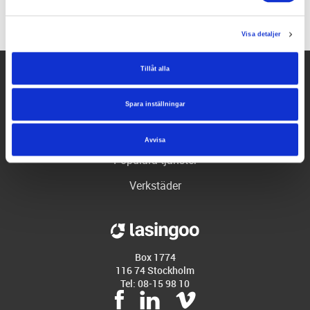
Visa detaljer
Tillåt alla
Hjälp
Spara inställningar
Företaget
Partners
Avvisa
Populära tjänster
Verkstäder
Box 1774
116 74 Stockholm
Tel: 08-15 98 10