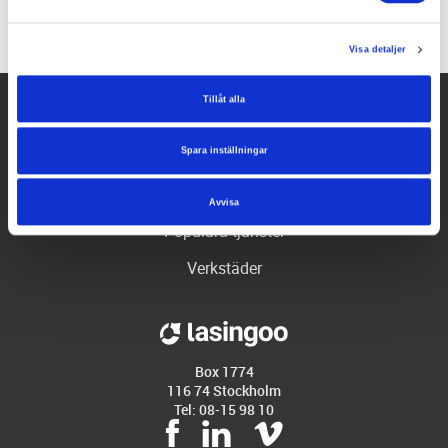
Visa detaljer
Tillåt alla
Hjälp
Spara inställningar
Företaget
Partners
Avvisa
Populära tjänster
Verkstäder
Box 1774
116 74 Stockholm
Tel: 08-15 98 10