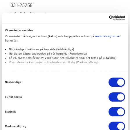
031-252581
info@dackimporten.com
0 / 5
(0)
Vi använder cookies
Vi använder både egna cookies (kakor) och tredjeparts-cookies på
www.lasingoo.se
.
Syftet är:
Boka verkstadstid
Nödvändiga funktioner på hemsida (Nödvändiga)
Ge dig en bättre upplevelse på vår hemsida (Funktionella)
Få en bättre förståelse av vilka sidor och produkter som det tittas på (Statistik)
Visa relevanta kampanjer och erbjudanden till dig (Marknadsföring)
öppettider:
Klicka på "OK" för att ge oss ditt samtycke till att använda cookies för alla dessa
ändamål. Du kan också använda checkknapparna nedan för att samtycka till specifika
Samtyckesval
ändamål. Välj ändamål och "".
Nödvändiga
social media:
Du kan när som helst återkalla eller ändra ditt samtycke genom att klicka på länken
längst ned på sidan. Ändra dina inställningar. Läs mer om hur vi använder cookies och
Funktionella
andra teknologier för att samla in personuppgifter:
https://www.lasingoo.se/hantering-av-personuppgifter
Företagsprofil
Omdömen
Statistik
Kampanjer
Erbjudanden
Marknadsföring