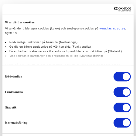
0 / 5
(0)
Vi använder cookies
Vi använder både egna cookies (kakor) och tredjeparts-cookies på
www.lasingoo.se
.
Boka verkstadstid
Syftet är:
Nödvändiga funktioner på hemsida (Nödvändiga)
Ge dig en bättre upplevelse på vår hemsida (Funktionella)
Få en bättre förståelse av vilka sidor och produkter som det tittas på (Statistik)
öppettider:
Visa relevanta kampanjer och erbjudanden till dig (Marknadsföring)
Klicka på "OK" för att ge oss ditt samtycke till att använda cookies för alla dessa
social media:
ändamål. Du kan också använda checkknapparna nedan för att samtycka till specifika
Samtyckesval
ändamål. Välj ändamål och "".
Nödvändiga
Du kan när som helst återkalla eller ändra ditt samtycke genom att klicka på länken
längst ned på sidan. Ändra dina inställningar. Läs mer om hur vi använder cookies och
Funktionella
andra teknologier för att samla in personuppgifter:
Företagsprofil
Omdömen
https://www.lasingoo.se/hantering-av-personuppgifter
Statistik
Kampanjer
Erbjudanden
Marknadsföring