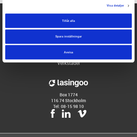
Visa detaljer
Hjälp
Tillåt alla
Företaget
Spara inställningar
Partners
Populära tjänster
Avvisa
Verkstäder
Box 1774
116 74 Stockholm
Tel: 08-15 98 10