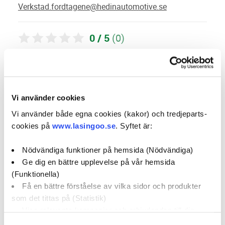
Verkstad.fordtagene@hedinautomotive.se
0 / 5
(0)
Boka verkstadstid
Vi använder cookies
öppettider:
Vi använder både egna cookies (kakor) och tredjeparts-
cookies på
www.lasingoo.se
. Syftet är:
auktoriserad partner:
Nödvändiga funktioner på hemsida (Nödvändiga)
social media:
Ge dig en bättre upplevelse på vår hemsida
(Funktionella)
Få en bättre förståelse av vilka sidor och produkter
Företagsprofil
Omdömen
som det tittas på (Statistik)
Visa relevanta kampanjer och erbjudanden till dig
(Marknadsföring)
Kampanjer
Erbjudanden