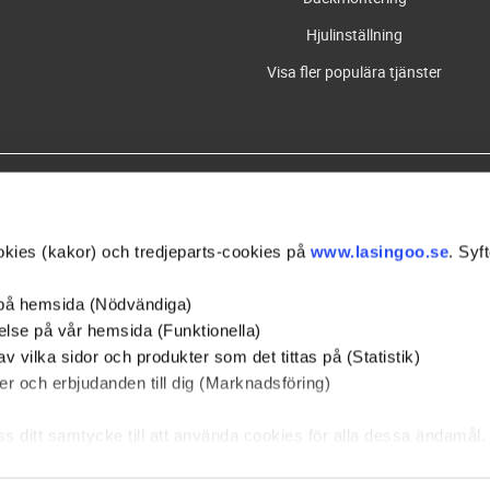
Hjulinställning
Visa fler populära tjänster
Våra partners
kies (kakor) och tredjeparts-cookies på
www.lasingoo.se
. Syft
 på hemsida (Nödvändiga)
else på vår hemsida (Funktionella)
av vilka sidor och produkter som det tittas på (Statistik)
mäl dig till nyhetsbrevet och få information och erbjudanden från Lasing
r och erbjudanden till dig (Marknadsföring)
oss ditt samtycke till att använda cookies för alla dessa ändamål
rna nedan för att samtycka till specifika ändamål. Välj ändamå