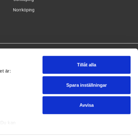
Norrköping
Tillåt alla
et är:
Spara inställningar
oo.
Avvisa
. Du kan
l och "".