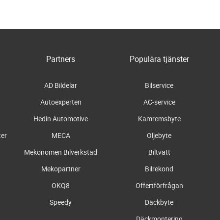
Partners
Populära tjänster
AD Bildelar
Bilservice
Autoexperten
AC-service
Hedin Automotive
Kamremsbyte
ter
MECA
Oljebyte
Mekonomen Bilverkstad
Biltvätt
Mekopartner
Bilrekond
OKQ8
Offertförfrågan
Speedy
Däckbyte
Däckmontering