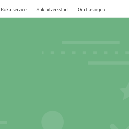
Boka service
Sök bilverkstad
Om Lasingoo