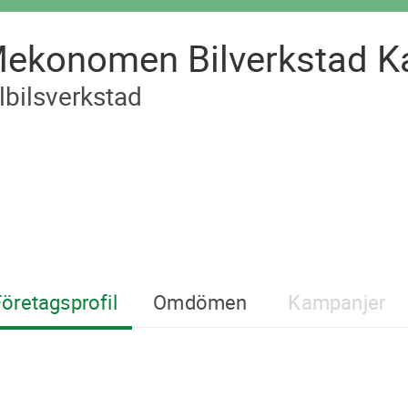
ekonomen Bilverkstad K
lbilsverkstad
öretagsprofil
Omdömen
Kampanjer