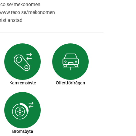
w.reco.se/mekonomen
://www.reco.se/mekonomen
ristianstad
Kamremsbyte
Offertförfrågan
Bromsbyte