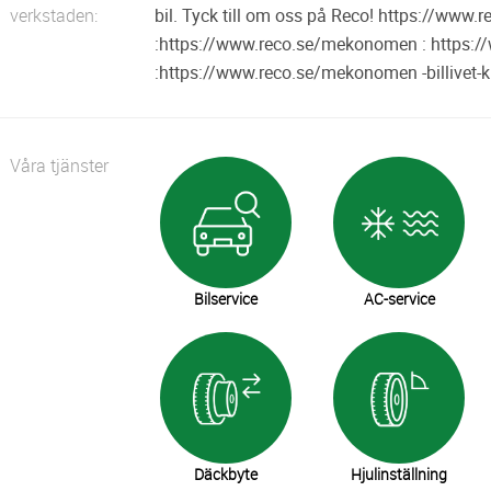
verkstaden:
bil. Tyck till om oss på Reco! https://ww
:https://www.reco.se/mekonomen : https
:https://www.reco.se/mekonomen -billivet-k
Våra tjänster
Bilservice
AC-service
Däckbyte
Hjulinställning