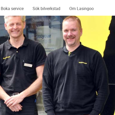
Boka service
Sök bilverkstad
Om Lasingoo