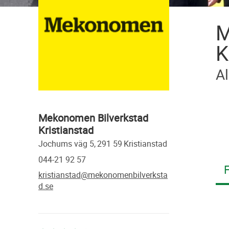
M
K
Al
Mekonomen Bilverkstad
Kristianstad
jochums väg 5,
291 59
kristianstad
044-21 92 57
F
kristianstad@mekonomenbilverksta
d.se