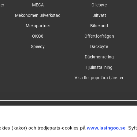
ter
MECA
Oljebyte
Mekonomen Bilverkstad
Biltvätt
Mekopartner
Bilrekond
OKQ8
Offertförfrågan
Speedy
Däckbyte
Däckmontering
Hjulinställning
Visa fler populära tjänster
Våra partners
kies (kakor) och tredjeparts-cookies på
www.lasingoo.se
. Syft