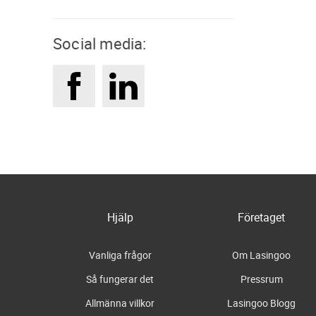
Social media:
Hjälp
Företaget
Vanliga frågor
Om Lasingoo
Så fungerar det
Pressrum
Allmänna villkor
Lasingoo Blogg