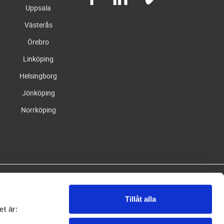
Uppsala
Västerås
Örebro
Linköping
Helsingborg
Jönköping
Norrköping
Tillåt alla
et är: