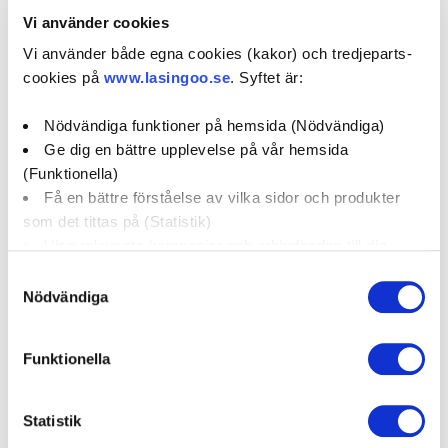
031-994500
Vi använder cookies
bilhuset@spray.se
Vi använder både egna cookies (kakor) och tredjeparts-
cookies på
www.lasingoo.se
. Syftet är:
0 / 5
(0)
Nödvändiga funktioner på hemsida (Nödvändiga)
Ge dig en bättre upplevelse på vår hemsida
Boka verkstadstid
(Funktionella)
Få en bättre förståelse av vilka sidor och produkter
som det tittas på (Statistik)
öppettider:
Visa relevanta kampanjer och erbjudanden till dig
(Marknadsföring)
Samtyckesval
social media:
Nödvändiga
Klicka på "OK" för att ge oss ditt samtycke till att
använda cookies för alla dessa ändamål. Du kan också
Funktionella
använda checkknapparna nedan för att samtycka till
Företagsprofil
Omdömen
specifika ändamål. Välj ändamål och "".
Statistik
Kampanjer
Erbjudanden
Du kan när som helst återkalla eller ändra ditt samtycke