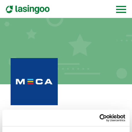
Lassegruppen AB
smidesvägen 1,
437 36
lindome