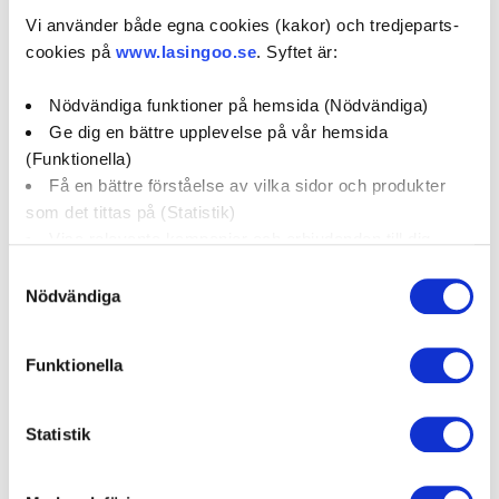
Vi använder både egna cookies (kakor) och tredjeparts-
5 / 5
(2)
cookies på
www.lasingoo.se
. Syftet är:
Nödvändiga funktioner på hemsida (Nödvändiga)
Boka verkstadstid
Ge dig en bättre upplevelse på vår hemsida
(Funktionella)
Få en bättre förståelse av vilka sidor och produkter
öppettider:
som det tittas på (Statistik)
Visa relevanta kampanjer och erbjudanden till dig
social media:
(Marknadsföring)
Samtyckesval
Nödvändiga
Klicka på "OK" för att ge oss ditt samtycke till att
använda cookies för alla dessa ändamål. Du kan också
Företagsprofil
Omdömen
Funktionella
använda checkknapparna nedan för att samtycka till
specifika ändamål. Välj ändamål och "".
Kampanjer
Erbjudanden
Statistik
Du kan när som helst återkalla eller ändra ditt samtycke
genom att klicka på länken längst ned på sidan. Ändra