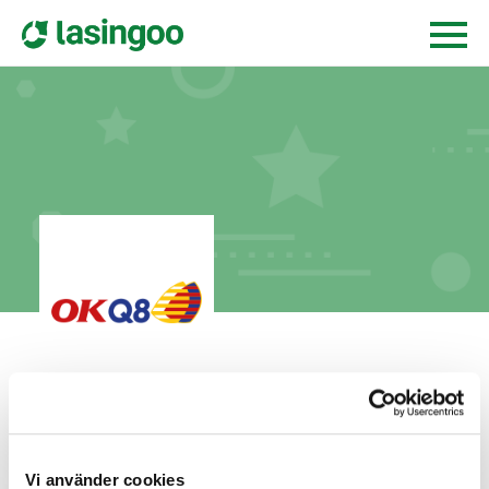
Pålsboda Bensin & Service AB
norra storgatan 21,
697 30
pålsboda
Vi använder cookies