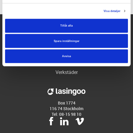
Visa detaljer
Tillåt alla
Hjälp
Företaget
Spara inställningar
Partners
Avvisa
Populära tjänster
Verkstäder
Box 1774
116 74 Stockholm
Tel: 08-15 98 10