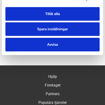
personuppgifter
Däckmontering
Hjulinställning
Bromsbyte
Tillåt alla
Spara inställningar
Felsökning
Ljuskontroll
Säkerhetskontroll
Avvisa
Se fler
Hjälp
Företaget
Partners
Populära tjänster