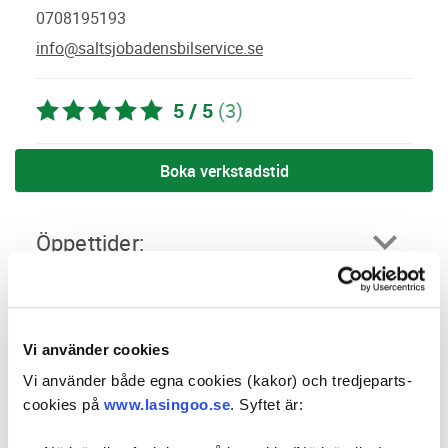
0708195193
info@saltsjobadensbilservice.se
5 / 5
(3)
Boka verkstadstid
öppettider:
social media:
Vi använder cookies
Företagsprofil
Omdömen
Vi använder både egna cookies (kakor) och tredjeparts-
cookies på
www.lasingoo.se
. Syftet är:
Kampanjer
Erbjudanden