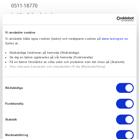
0511-18770
brd@adbilverkstad.se
0 / 5
(0)
Vi använder cookies
Vi använder både egna cookies (kakor) och tredjeparts-cookies på
www.lasingoo.se
.
Syftet är:
Boka verkstadstid
Nödvändiga funktioner på hemsida (Nödvändiga)
Ge dig en bättre upplevelse på vår hemsida (Funktionella)
Få en bättre förståelse av vilka sidor och produkter som det tittas på (Statistik)
Visa relevanta kampanjer och erbjudanden till dig (Marknadsföring)
öppettider:
Klicka på "OK" för att ge oss ditt samtycke till att använda cookies för alla dessa
ändamål. Du kan också använda checkknapparna nedan för att samtycka till specifika
Samtyckesval
ändamål. Välj ändamål och "".
Nödvändiga
social media:
Du kan när som helst återkalla eller ändra ditt samtycke genom att klicka på länken
längst ned på sidan. Ändra dina inställningar. Läs mer om hur vi använder cookies och
Funktionella
andra teknologier för att samla in personuppgifter:
https://www.lasingoo.se/hantering-av-personuppgifter
Företagsprofil
Omdömen
Statistik
Kampanjer
Erbjudanden
Marknadsföring