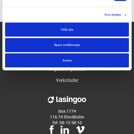
Visa detaljer
Tillåt alla
Hjälp
Spara inställningar
Företaget
Partners
Avvisa
Populära tjänster
Verkstäder
Box 1774
116 74 Stockholm
Tel: 08-15 98 10