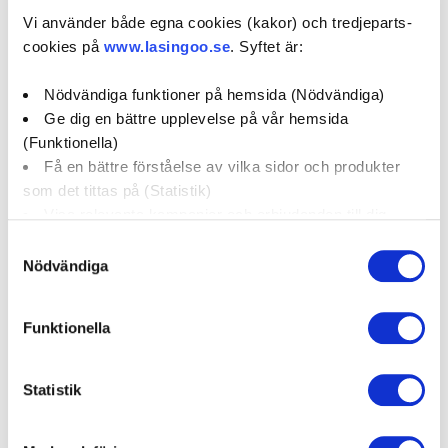
Vi använder både egna cookies (kakor) och tredjeparts-
0 / 5
(0)
cookies på
www.lasingoo.se
. Syftet är:
Nödvändiga funktioner på hemsida (Nödvändiga)
Boka verkstadstid
Ge dig en bättre upplevelse på vår hemsida
(Funktionella)
Få en bättre förståelse av vilka sidor och produkter
öppettider:
som det tittas på (Statistik)
Visa relevanta kampanjer och erbjudanden till dig
social media:
(Marknadsföring)
Samtyckesval
Nödvändiga
Klicka på "OK" för att ge oss ditt samtycke till att
använda cookies för alla dessa ändamål. Du kan också
Företagsprofil
Omdömen
Funktionella
använda checkknapparna nedan för att samtycka till
specifika ändamål. Välj ändamål och "".
Kampanjer
Erbjudanden
Statistik
Du kan när som helst återkalla eller ändra ditt samtycke
genom att klicka på länken längst ned på sidan. Ändra