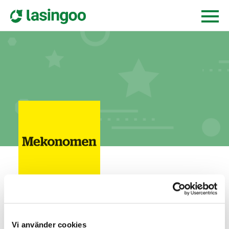
Mekonomen Bilverkstad Skärholmen
stensätravägen 6,
127 39
skärholmen
Vi använder cookies