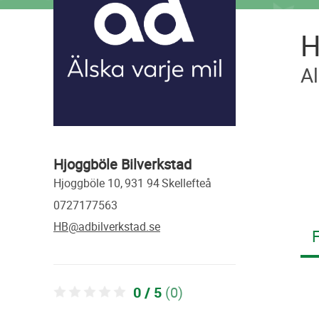
H
Al
Hjoggböle Bilverkstad
hjoggböle 10,
931 94
skellefteå
0727177563
HB@adbilverkstad.se
F
0 / 5
(0)