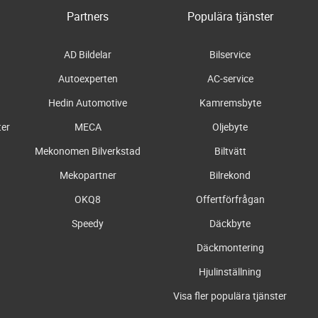
Partners
Populära tjänster
AD Bildelar
Bilservice
Autoexperten
AC-service
Hedin Automotive
Kamremsbyte
ter
MECA
Oljebyte
Mekonomen Bilverkstad
Biltvätt
Mekopartner
Bilrekond
OKQ8
Offertförfrågan
Speedy
Däckbyte
Däckmontering
Hjulinställning
Visa fler populära tjänster