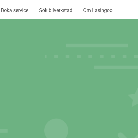
Boka service
Sök bilverkstad
Om Lasingoo