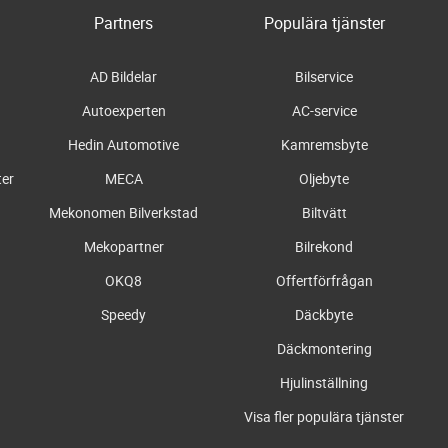
Partners
Populära tjänster
AD Bildelar
Bilservice
Autoexperten
AC-service
Hedin Automotive
Kamremsbyte
ter
MECA
Oljebyte
Mekonomen Bilverkstad
Biltvätt
Mekopartner
Bilrekond
OKQ8
Offertförfrågan
Speedy
Däckbyte
Däckmontering
Hjulinställning
Visa fler populära tjänster