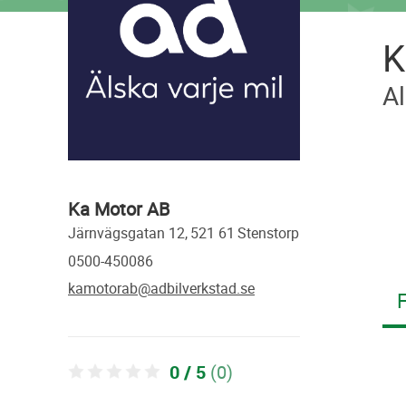
K
Al
Ka Motor AB
järnvägsgatan 12,
521 61
stenstorp
0500-450086
kamotorab@adbilverkstad.se
F
0 / 5
(0)