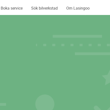
Boka service
Sök bilverkstad
Om Lasingoo