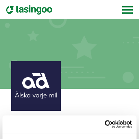
Verkbil i Svedala AB
verkstadsgatan 10,
233 51
svedala