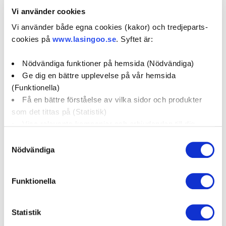
0739123775
Vi använder cookies
verkbilisvedala@adbilverkstad.se
Vi använder både egna cookies (kakor) och tredjeparts-
cookies på
www.lasingoo.se
. Syftet är:
0 / 5
(0)
Nödvändiga funktioner på hemsida (Nödvändiga)
Ge dig en bättre upplevelse på vår hemsida
Boka verkstadstid
(Funktionella)
Få en bättre förståelse av vilka sidor och produkter
som det tittas på (Statistik)
öppettider:
Visa relevanta kampanjer och erbjudanden till dig
(Marknadsföring)
Samtyckesval
social media:
Nödvändiga
Klicka på "OK" för att ge oss ditt samtycke till att
använda cookies för alla dessa ändamål. Du kan också
Funktionella
använda checkknapparna nedan för att samtycka till
Företagsprofil
Omdömen
specifika ändamål. Välj ändamål och "".
Statistik
Kampanjer
Erbjudanden
Du kan när som helst återkalla eller ändra ditt samtycke