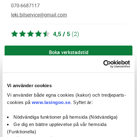
070-6687117
leki.bilservice@gmail.com
4,5 / 5
(2)
Boka verkstadstid
öppettider:
Vi använder cookies
social media:
Vi använder både egna cookies (kakor) och tredjeparts-
cookies på
www.lasingoo.se
. Syftet är:
Företagsprofil
Omdömen
Nödvändiga funktioner på hemsida (Nödvändiga)
Ge dig en bättre upplevelse på vår hemsida
Kampanjer
Erbjudanden
(Funktionella)