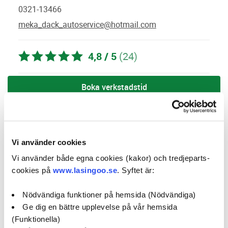
0321-13466
meka_dack_autoservice@hotmail.com
4,8 / 5
(24)
Boka verkstadstid
öppettider:
Vi använder cookies
social media:
Vi använder både egna cookies (kakor) och tredjeparts-
cookies på
www.lasingoo.se
. Syftet är:
Företagsprofil
Omdömen
Nödvändiga funktioner på hemsida (Nödvändiga)
Ge dig en bättre upplevelse på vår hemsida
Kampanjer
Erbjudanden
(Funktionella)