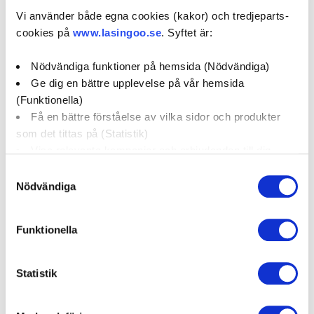
Vi använder både egna cookies (kakor) och tredjeparts-
0 / 5
(0)
cookies på
www.lasingoo.se
. Syftet är:
Nödvändiga funktioner på hemsida (Nödvändiga)
Boka verkstadstid
Ge dig en bättre upplevelse på vår hemsida
(Funktionella)
Få en bättre förståelse av vilka sidor och produkter
öppettider:
som det tittas på (Statistik)
Visa relevanta kampanjer och erbjudanden till dig
social media:
(Marknadsföring)
Samtyckesval
Nödvändiga
Klicka på "OK" för att ge oss ditt samtycke till att
använda cookies för alla dessa ändamål. Du kan också
Företagsprofil
Omdömen
Funktionella
använda checkknapparna nedan för att samtycka till
specifika ändamål. Välj ändamål och "".
Kampanjer
Erbjudanden
Statistik
Du kan när som helst återkalla eller ändra ditt samtycke
genom att klicka på länken längst ned på sidan. Ändra