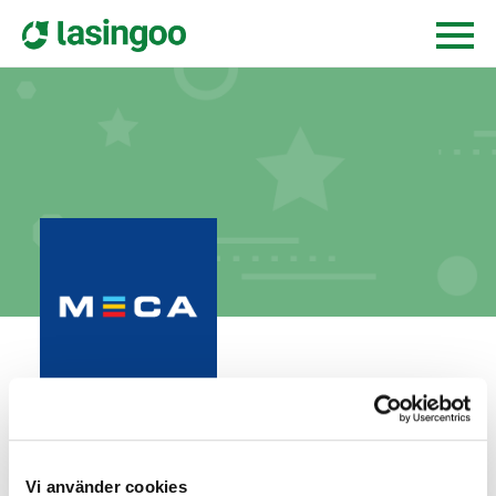
All-Bilar Assar Boström AB
kronoskogsvägen 10,
903 61
umeå
Vi använder cookies