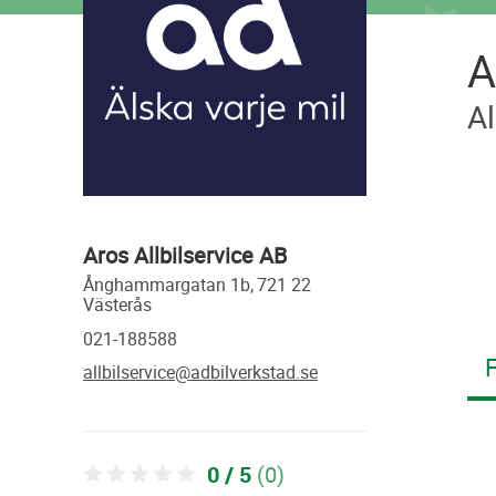
A
Al
Aros Allbilservice AB
ånghammargatan 1b,
721 22
västerås
021-188588
F
allbilservice@adbilverkstad.se
0 / 5
(0)