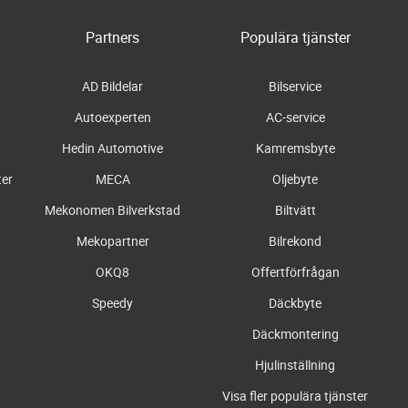
Partners
Populära tjänster
AD Bildelar
Bilservice
Autoexperten
AC-service
Hedin Automotive
Kamremsbyte
ter
MECA
Oljebyte
Mekonomen Bilverkstad
Biltvätt
Mekopartner
Bilrekond
OKQ8
Offertförfrågan
Speedy
Däckbyte
Däckmontering
Hjulinställning
Visa fler populära tjänster