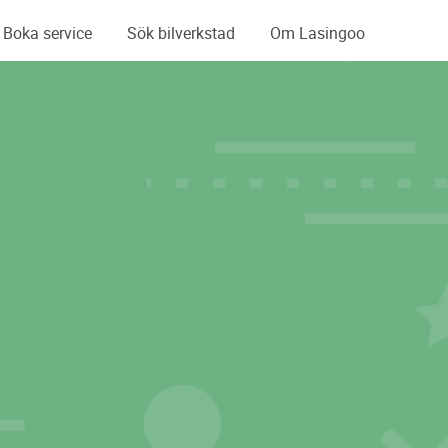
Boka service
Sök bilverkstad
Om Lasingoo