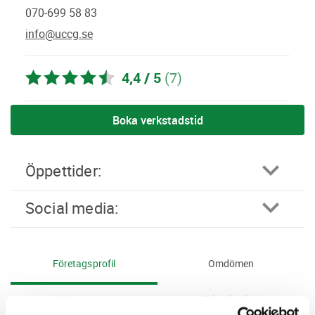
070-699 58 83
info@uccg.se
4,4 / 5
(7)
Boka verkstadstid
öppettider:
social media:
Företagsprofil
Omdömen
Kampanjer
Erbjudanden