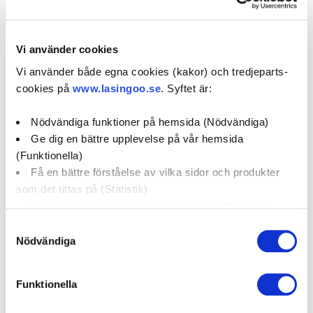
Vi använder cookies
Om verkstaden:
Vi använder både egna cookies (kakor) och tredjeparts-
Varmt välkommen till oss på Ucc Göteborg . Vi gör dig
cookies på
www.lasingoo.se
. Syftet är:
och din bil redo för nya äventyr! Vi lovar korta
bokningstider och ett fastpris vid bokning. Har du fler
Nödvändiga funktioner på hemsida (Nödvändiga)
frågor är det bara att kontakta oss. Välkommen!
Ge dig en bättre upplevelse på vår hemsida
(Funktionella)
Få en bättre förståelse av vilka sidor och produkter
som det tittas på (Statistik)
Våra tjänster
Visa relevanta kampanjer och erbjudanden till dig
(Marknadsföring)
Samtyckesval
Nödvändiga
Klicka på "OK" för att ge oss ditt samtycke till att
använda cookies för alla dessa ändamål. Du kan också
Bilservice
AC-service
Kamremsbyte
Funktionella
använda checkknapparna nedan för att samtycka till
specifika ändamål. Välj ändamål och "".