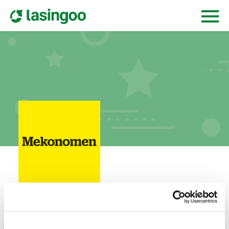
Mekonomen Bilverkstad Växjö
östregårdsgatan 51,
352 41
växjö