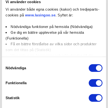
Vi använder cookies
http://www.mobilmec.se
Vi använder både egna cookies (kakor) och tredjeparts-
cookies på
www.lasingoo.se
. Syftet är:
0 / 5
(0)
Nödvändiga funktioner på hemsida (Nödvändiga)
Ge dig en bättre upplevelse på vår hemsida
Boka verkstadstid
(Funktionella)
Få en bättre förståelse av vilka sidor och produkter
öppettider:
som det tittas på (Statistik)
Visa relevanta kampanjer och erbjudanden till dig
(Marknadsföring)
social media:
Samtyckesval
Nödvändiga
Klicka på "OK" för att ge oss ditt samtycke till att
använda cookies för alla dessa ändamål. Du kan också
Funktionella
Företagsprofil
Omdömen
använda checkknapparna nedan för att samtycka till
specifika ändamål. Välj ändamål och "".
Kampanjer
Erbjudanden
Statistik
Du kan när som helst återkalla eller ändra ditt samtycke
genom att klicka på länken längst ned på sidan. Ändra