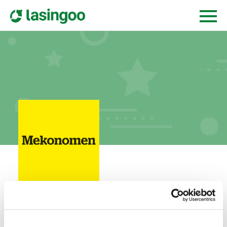
Mekonomen Bilverkstad Vimmerby
åbroallén 4,
598 40
vimmerby