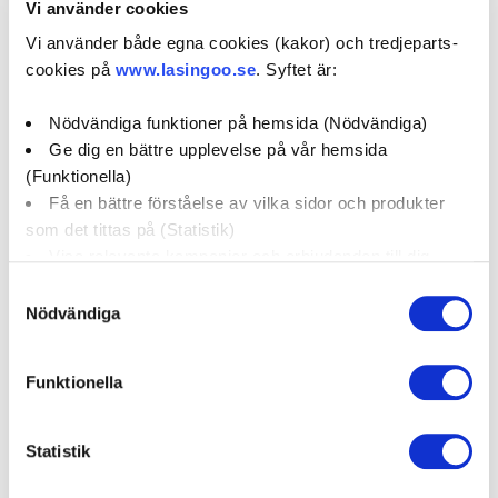
Vi använder cookies
www.mekonomen.se
Vi använder både egna cookies (kakor) och tredjeparts-
cookies på
www.lasingoo.se
. Syftet är:
0 / 5
(0)
Nödvändiga funktioner på hemsida (Nödvändiga)
Ge dig en bättre upplevelse på vår hemsida
Boka verkstadstid
(Funktionella)
Få en bättre förståelse av vilka sidor och produkter
öppettider:
som det tittas på (Statistik)
Visa relevanta kampanjer och erbjudanden till dig
(Marknadsföring)
social media:
Samtyckesval
Nödvändiga
Klicka på "OK" för att ge oss ditt samtycke till att
använda cookies för alla dessa ändamål. Du kan också
Funktionella
Företagsprofil
Omdömen
använda checkknapparna nedan för att samtycka till
specifika ändamål. Välj ändamål och "".
Kampanjer
Erbjudanden
Statistik
Du kan när som helst återkalla eller ändra ditt samtycke
genom att klicka på länken längst ned på sidan. Ändra