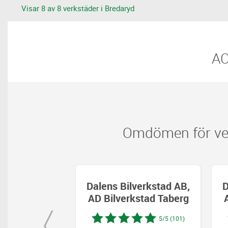
Visar 8 av 8 verkstäder i Bredaryd
​​
Omdömen för ver
verkstad AB,
Dalens Bilverkstad AB,
D
stad Taberg
AD Bilverkstad Taberg
5/5 (101)
5/5 (101)