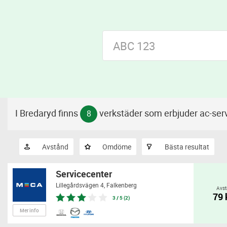
I Bredaryd finns
verkstäder som erbjuder ac-ser
8
Avstånd
Omdöme
Bästa resultat
Servicecenter
Lillegårdsvägen 4,
Falkenberg
Avst
79
3 / 5 (2)
Mer info