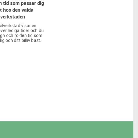
 tid som passar dig
t hos den valda
verkstaden
bilverkstad visar en
över lediga tider och du
lugn och ro den tid som
ig och ditt billiv bäst.