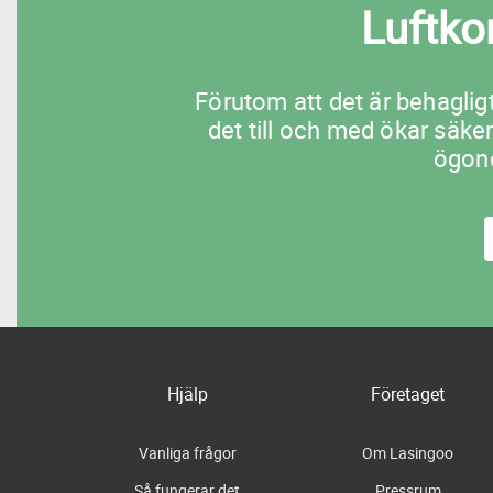
Luftko
Förutom att det är behagli
det till och med ökar säke
ögone
Hjälp
Företaget
Vanliga frågor
Om Lasingoo
Så fungerar det
Pressrum