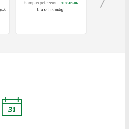
Hampus petersson
Artan Ademi
2026-05-06
gick
bra och smidigt
Br