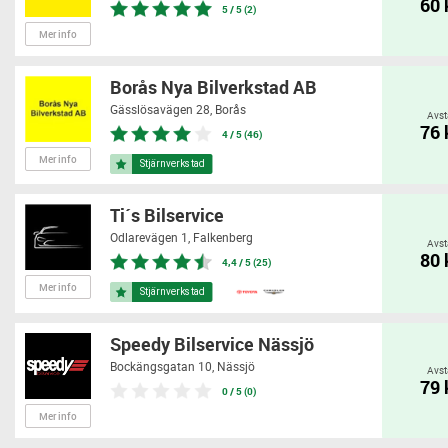
60
5 / 5 (2)
Mer info
Borås Nya Bilverkstad AB
Gässlösavägen 28,
Borås
Avst
76
4 / 5 (46)
Mer info
Ti´s Bilservice
Odlarevägen 1,
Falkenberg
Avst
80
4,4 / 5 (25)
Mer info
Speedy Bilservice Nässjö
Bockängsgatan 10,
Nässjö
Avst
79
0 / 5 (0)
Mer info