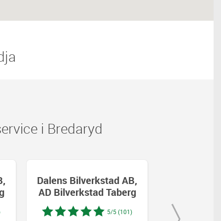
dja
rvice i Bredaryd
B,
Dalens Bilverkstad AB,
Dalens Bilv
g
AD Bilverkstad Taberg
AD Bilverk
)
5/5 (101)