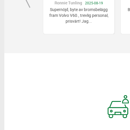
gensen
Ronnie Tunling
2025-10-09
2025-08-19
a och bra service
Supernöjd, byte av bromsbelägg
B
fram Volvo V60., trevlig personal,
prisvärt! Jag
...