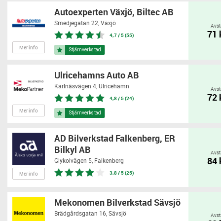
Autoexperten Växjö, Biltec AB
Smedjegatan 22,
Växjö
Avst
71
4,7 / 5 (55)
Mer info
Ulricehamns Auto AB
Karlnäsvägen 4,
Ulricehamn
Avst
72
4,8 / 5 (24)
Mer info
AD Bilverkstad Falkenberg, ER
Bilkyl AB
Avst
84
Glykolvägen 5,
Falkenberg
3,8 / 5 (25)
Mer info
Mekonomen Bilverkstad Sävsjö
Brädgårdsgatan 16,
Sävsjö
Avst