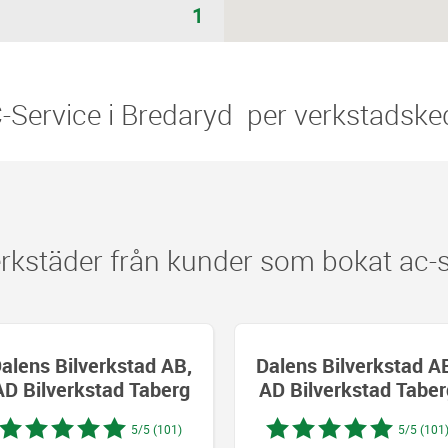
1
AC-Service i Bredaryd ​​ per verkstadske
kstäder från kunder som bokat ac-se
alens Bilverkstad AB,
Dalens Bilverkstad A
AD Bilverkstad Taberg
AD Bilverkstad Taber
5/5 (101)
5/5 (101