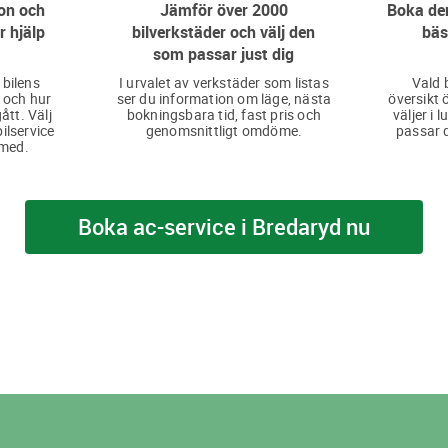
on och
Jämför över 2000
Boka den
r hjälp
bilverkstäder och välj den
bäs
som passar just dig
 bilens
I urvalet av verkstäder som listas
Vald 
 och hur
ser du information om läge, nästa
översikt 
ått. Välj
bokningsbara tid, fast pris och
väljer i 
bilservice
genomsnittligt omdöme.
passar d
 med.
Boka ac-service i Bredaryd nu