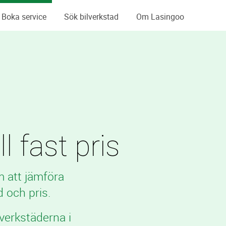
Boka service
Sök bilverkstad
Om Lasingoo
l fast pris
m att jämföra
 och pris.
verkstäderna i