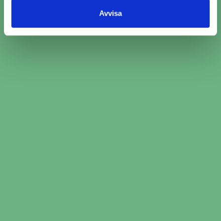
Avvisa
​​AC-Service i Malung ​​ per
verkstadskedja
Boka ac-service i tre enkla
steg