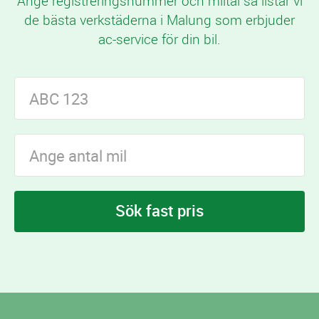
Ange registreringsnummer och miltal så listar vi
de bästa verkstäderna i Malung som erbjuder
ac-service för din bil.
Sök fast pris
I Malung finns
verkstäder som erbjuder ac-
17