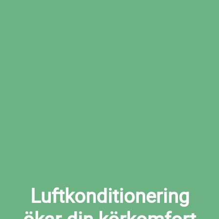
Boka den tid som passar dig bäst hos den
valda verkstaden
Boka ac-service i Malung nu
Luftkonditionering