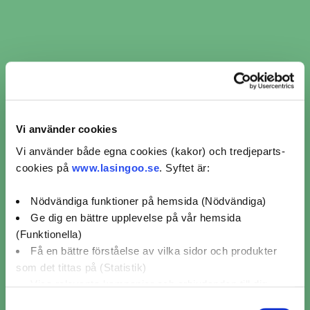
Avstånd
Boka nu
188 km
MECA Köping, MECA Bilservice i Köping
AB
Järnvägsgatan 2,
Köping
4,3 / 5 (6)
Mer info
Vi använder cookies
Vi använder både egna cookies (kakor) och tredjeparts-
Avstånd
Boka nu
186 km
cookies på
www.lasingoo.se
. Syftet är:
Yrkesakuten AB, AD Bilverkstad Örebro
Nödvändiga funktioner på hemsida (Nödvändiga)
Åbyvägen 5,
Örebro
Ge dig en bättre upplevelse på vår hemsida
4,7 / 5 (129)
(Funktionella)
Mer info
Få en bättre förståelse av vilka sidor och produkter
som det tittas på (Statistik)
Avstånd
Visa relevanta kampanjer och erbjudanden till dig
Boka nu
178 km
(Marknadsföring)
Samtyckesval