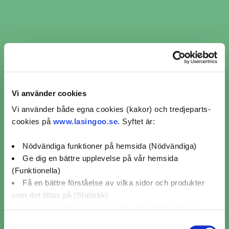
Vi använder cookies
Vi använder både egna cookies (kakor) och tredjeparts-
cookies på
www.lasingoo.se
. Syftet är:
Nödvändiga funktioner på hemsida (Nödvändiga)
​​AC-Service i Motala ​​ per
Ge dig en bättre upplevelse på vår hemsida
(Funktionella)
verkstadskedja
Få en bättre förståelse av vilka sidor och produkter
som det tittas på (Statistik)
Visa relevanta kampanjer och erbjudanden till dig
AC-Service AD Bildelar (1)
(Marknadsföring)
Samtyckesval