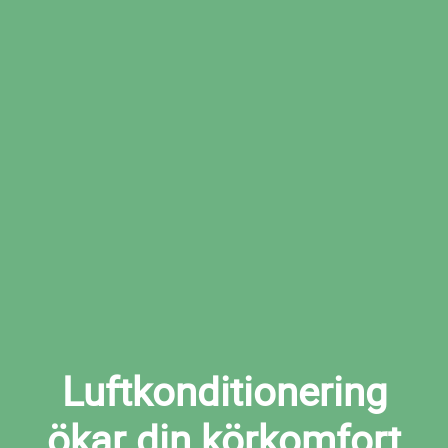
Boka den tid som passar dig bäst hos den
valda verkstaden
Boka ac-service i Motala nu
Luftkonditionering
ökar din körkomfort