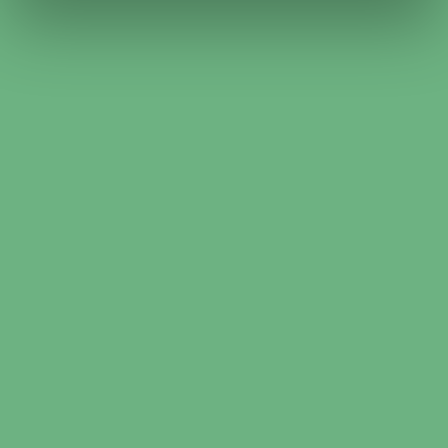
AC-Service Mekonomen Bilverkstad (7)
AC-Service Speedy (1)
Omdömen för verkstäder
från kunder som bokat ac-
service i Teckomatorp
 AB
Andersson & Larsson Bilservice
5/5 (1)
Agnes Sverrisdottir
2026-04-14