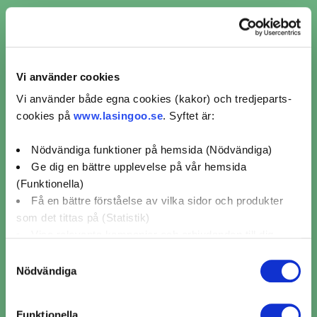
Mekonomen Bilverkstad Helsingborg på
Råå
Landskronavägen 33,
Helsingborg
0 / 5 (0)
Mer info
Vi använder cookies
Avstånd
Boka nu
Vi använder både egna cookies (kakor) och tredjeparts-
26 km
cookies på
www.lasingoo.se
. Syftet är:
Visar 10 av 19 verkstäder i Teckomatorp
Nödvändiga funktioner på hemsida (Nödvändiga)
1
2
Ge dig en bättre upplevelse på vår hemsida
(Funktionella)
Få en bättre förståelse av vilka sidor och produkter
som det tittas på (Statistik)
Visa relevanta kampanjer och erbjudanden till dig
(Marknadsföring)
Samtyckesval
Nödvändiga
Klicka på "OK" för att ge oss ditt samtycke till att
använda cookies för alla dessa ändamål. Du kan också
Funktionella