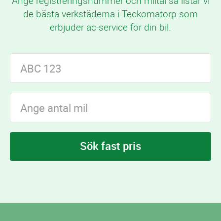
Ange registreringsnummer och miltal så listar vi
de bästa verkstäderna i Teckomatorp som
erbjuder ac-service för din bil.
Sök fast pris
I Teckomatorp finns
verkstäder som erbjuder
19