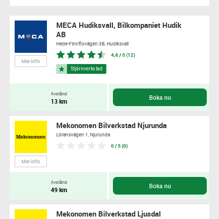
MECA Hudiksvall, Bilkompaniet Hudik
AB
Hede-Finnflovägen 3B,
Hudiksvall
4,6 / 5 (12)
Mer info
Avstånd
Boka nu
13 km
Mekonomen Bilverkstad Njurunda
Löransvägen 1,
Njurunda
0 / 5 (0)
Mer info
Avstånd
Boka nu
49 km
Mekonomen Bilverkstad Ljusdal