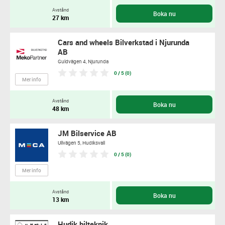
Avstånd
Boka nu
27 km
Cars and wheels Bilverkstad i Njurunda
AB
Guldvägen 4,
Njurunda
0 / 5 (0)
Mer info
Avstånd
Boka nu
48 km
JM Bilservice AB
Ullvägen 5,
Hudiksvall
0 / 5 (0)
Mer info
Avstånd
Boka nu
13 km
Hudik bilteknik