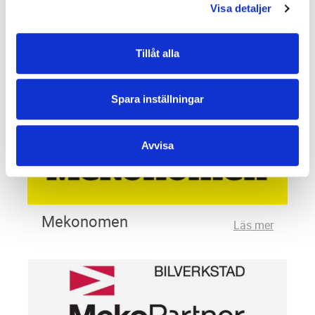
https://www.lasingoo.se/hantering-av-
Visa detaljer
personuppgifter
Tillåt alla
MECA
Läs mer
Spara inställningar
Avvisa
Mekonomen
Läs mer