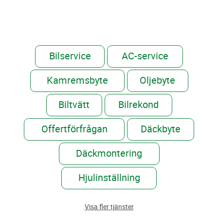
Bilservice
AC-service
Kamremsbyte
Oljebyte
Biltvätt
Bilrekond
Offertförfrågan
Däckbyte
Däckmontering
Hjulinställning
Visa fler tjänster