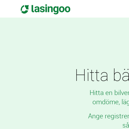
Hitta bä
Hitta en bilv
omdöme, läge
Ange registre
så