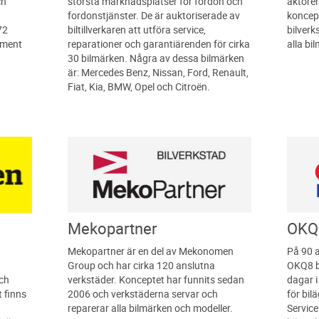
ch
största marknadsplatser för fordon och
aktörer
fordonstjänster. De är auktoriserade av
koncept
72
biltillverkaren att utföra service,
bilverk
timent
reparationer och garantiärenden för cirka
alla bi
30 bilmärken. Några av dessa bilmärken
är: Mercedes Benz, Nissan, Ford, Renault,
Fiat, Kia, BMW, Opel och Citroën.
Mekopartner
OKQ8
Mekopartner är en del av Mekonomen
På 90 a
0
Group och har cirka 120 anslutna
OKQ8 bi
och
verkstäder. Konceptet har funnits sedan
dagar i
t finns
2006 och verkstäderna servar och
för bil
reparerar alla bilmärken och modeller.
Service