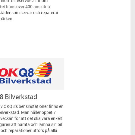
 inom bilreservdelar. Inom
et finns över 400 anslutna
städer som servar och reparerar
lmärken.
 Bilverkstad
v OKQ8:s bensinstationer finns en
lverkstad. Man håller öppet 7
 veckan för att det ska vara enkelt
ägaren att hämta och lämna sin bil.
 och reparationer utförs på alla