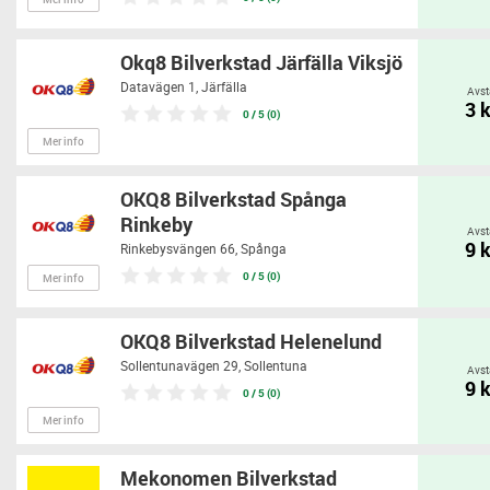
Okq8 Bilverkstad Järfälla Viksjö
Datavägen 1,
Järfälla
Avst
3 
0 / 5 (0)
Mer info
OKQ8 Bilverkstad Spånga
Rinkeby
Avst
9 
Rinkebysvängen 66,
Spånga
0 / 5 (0)
Mer info
OKQ8 Bilverkstad Helenelund
Sollentunavägen 29,
Sollentuna
Avst
9 
0 / 5 (0)
Mer info
Mekonomen Bilverkstad