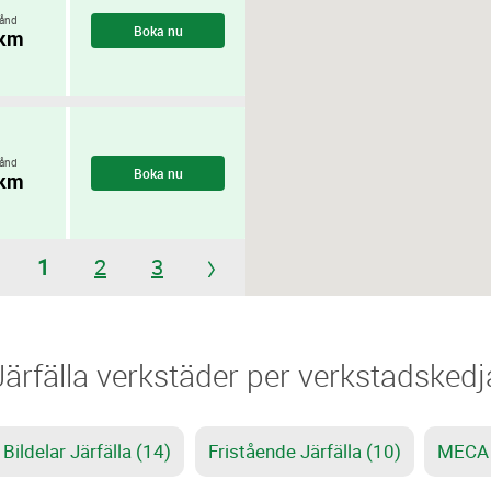
ånd
Boka nu
 km
ånd
Boka nu
 km
1
2
3
Järfälla verkstäder per verkstadskedj
Bildelar Järfälla (14)
Fristående Järfälla (10)
MECA J