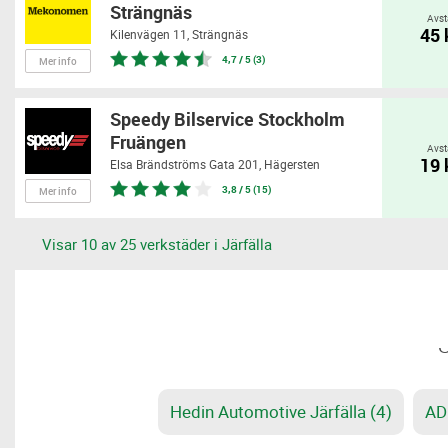
Strängnäs
Avst
45
Kilenvägen 11,
Strängnäs
4,7 / 5 (3)
Mer info
Speedy Bilservice Stockholm
Fruängen
Avst
19
Elsa Brändströms Gata 201,
Hägersten
3,8 / 5 (15)
Mer info
Visar 10 av 25 verkstäder i Järfälla
Hedin Automotive Järfälla (4)
AD 