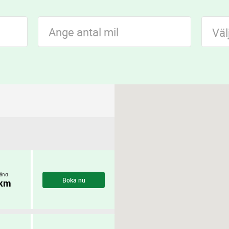
Väl
ånd
Boka nu
 km