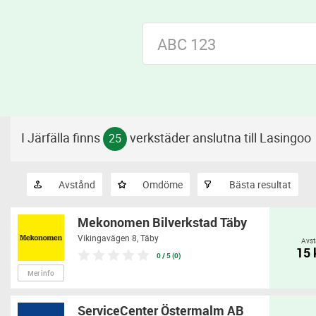
I Järfälla finns
verkstäder anslutna till Lasingoo
25
Avstånd
Omdöme
Bästa resultat
Mekonomen Bilverkstad Täby
Vikingavägen 8,
Täby
Avst
15
0 / 5 (0)
Mer info
ServiceCenter Östermalm AB