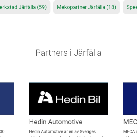
rkstad Järfälla (59)
Mekopartner Järfälla (18)
Spee
Partners i Järfälla
Hedin Automotive
MEC
300
Hedin Automotive är en av Sveriges
MECA ä