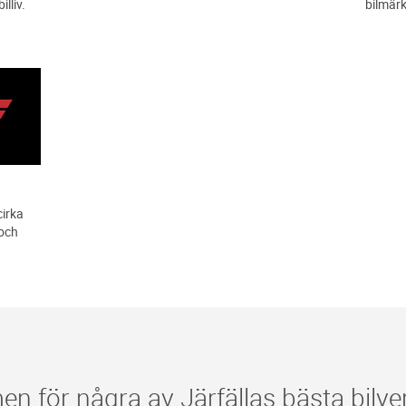
illiv.
bilmär
cirka
 och
 för några av Järfällas bästa bilve