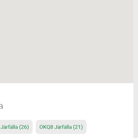
a
ärfälla (26)
OKQ8 Järfälla (21)