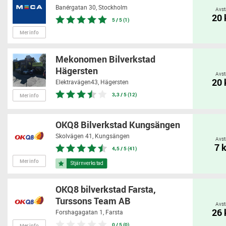
Banérgatan 30,
Stockholm
Avst
20
5 / 5 (1)
Mer info
Mekonomen Bilverkstad
Hägersten
Avst
20
Elektravägen43,
Hägersten
3,3 / 5 (12)
Mer info
OKQ8 Bilverkstad Kungsängen
Skolvägen 41,
Kungsängen
Avst
7 
4,5 / 5 (41)
Mer info
OKQ8 bilverkstad Farsta,
Turssons Team AB
Avst
26
Forshagagatan 1,
Farsta
0 / 5 (0)
Mer info