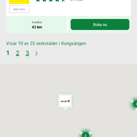
Mer info
Avstånd
Boka nu
43 km
Visar 10 av 25 verkstäder i Kungsängen
1
2
3
2