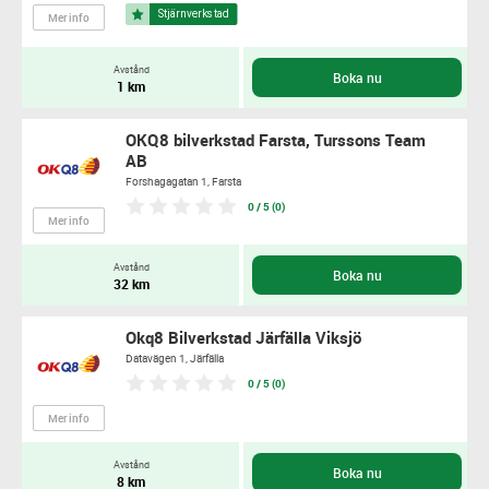
Mer info
Avstånd
Boka nu
1 km
OKQ8 bilverkstad Farsta, Turssons Team
AB
Forshagagatan 1,
Farsta
0 / 5 (0)
Mer info
Avstånd
Boka nu
32 km
Okq8 Bilverkstad Järfälla Viksjö
Datavägen 1,
Järfälla
0 / 5 (0)
Mer info
Avstånd
Boka nu
8 km