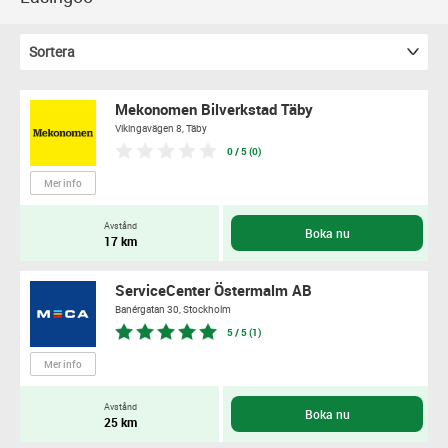
Sortera
Mekonomen Bilverkstad Täby
Vikingavägen 8,
Täby
0 / 5 (0)
Mer info
Avstånd
Boka nu
17 km
ServiceCenter Östermalm AB
Banérgatan 30,
Stockholm
5 / 5 (1)
Mer info
Avstånd
Boka nu
25 km