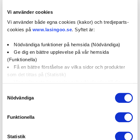
OKQ8 Kungsängen (21)
Vi använder cookies
Mekonomen Bilverkstad Kungsängen (59)
Vi använder både egna cookies (kakor) och tredjeparts-
cookies på
www.lasingoo.se
. Syftet är:
Mekopartner Kungsängen (18)
Nödvändiga funktioner på hemsida (Nödvändiga)
Ge dig en bättre upplevelse på vår hemsida
Speedy Kungsängen (14)
(Funktionella)
Få en bättre förståelse av vilka sidor och produkter
som det tittas på (Statistik)
Visa relevanta kampanjer och erbjudanden till dig
Partners i Kungsängen
(Marknadsföring)
Samtyckesval
Nödvändiga
Klicka på "OK" för att ge oss ditt samtycke till att
använda cookies för alla dessa ändamål. Du kan också
Funktionella
använda checkknapparna nedan för att samtycka till
specifika ändamål. Välj ändamål och "".
Statistik