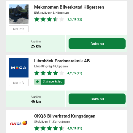
Mekonomen Bilverkstad Hägersten
Elektravägen43,
Hägersten
3,3 / 5 (12)
Mer info
Avstånd
Boka nu
25 km
Librobäck Fordonsteknik AB
Libro Ringväg 49,
Uppsala
4,2 / 5 (21)
Mer info
Avstånd
Boka nu
46 km
OKQ8 Bilverkstad Kungsängen
Skolvägen 41,
Kungsängen
4,5 / 5 (41)