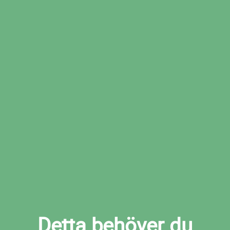
Boka den tid som passar dig bäst hos den
valda verkstaden
Boka däckbyte i Vilhelmina nu
Detta behöver du