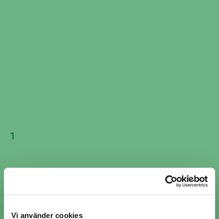
193 km
Botnia Bil & Däck AB
Sjögatan 11,
Örnsköldsvik
5 / 5 (19)
Mer info
Avstånd
Boka nu
181 km
Visar 3 av 3 verkstäder i Vilhelmina
1
Vi använder cookies