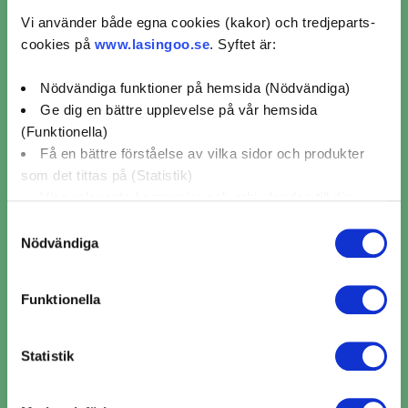
Vi använder både egna cookies (kakor) och tredjeparts-
cookies på
www.lasingoo.se
. Syftet är:
Nödvändiga funktioner på hemsida (Nödvändiga)
Ge dig en bättre upplevelse på vår hemsida
(Funktionella)
Få en bättre förståelse av vilka sidor och produkter
som det tittas på (Statistik)
​​Däckbyte i Vilhelmina ​​ per
Visa relevanta kampanjer och erbjudanden till dig
(Marknadsföring)
verkstadskedja
Samtyckesval
Nödvändiga
Klicka på "OK" för att ge oss ditt samtycke till att
använda cookies för alla dessa ändamål. Du kan också
Funktionella
använda checkknapparna nedan för att samtycka till
specifika ändamål. Välj ändamål och "".
Statistik
Du kan när som helst återkalla eller ändra ditt samtycke
Boka däckbyte i tre enkla
genom att klicka på länken längst ned på sidan. Ändra