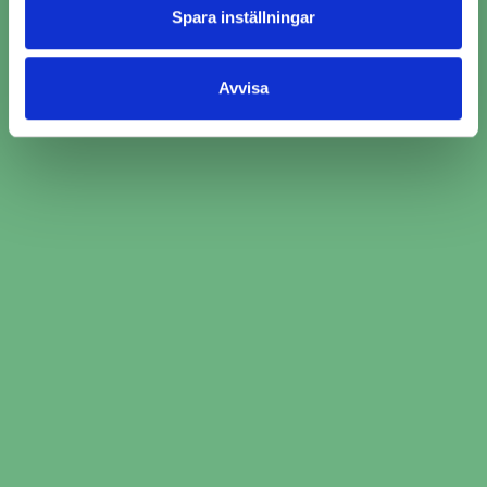
Spara inställningar
Avvisa
Ange bilinformation och service du behöver
hjälp med
Jämför över 2000 bilverkstäder och välj den
som passar just dig