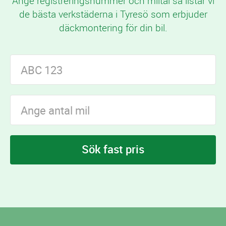
Ange registreringsnummer och miltal så listar vi
de bästa verkstäderna i Tyresö som erbjuder
däckmontering för din bil.
Sök fast pris
I Tyresö finns
verkstäder som erbjuder
25