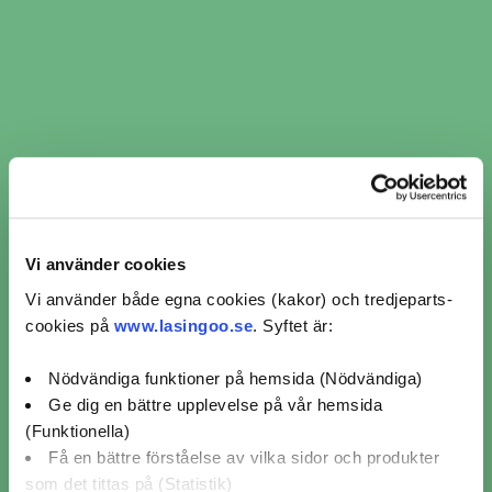
Däckmontering Mekonomen Bilverkstad (4)
Däckmontering Mekopartner (6)
Däckmontering Speedy (7)
Vi använder cookies
Vi använder både egna cookies (kakor) och tredjeparts-
cookies på
www.lasingoo.se
. Syftet är:
Omdömen för verkstäder
från kunder som bokat
Nödvändiga funktioner på hemsida (Nödvändiga)
däckmontering i Tyresö
Ge dig en bättre upplevelse på vår hemsida
(Funktionella)
Få en bättre förståelse av vilka sidor och produkter
som det tittas på (Statistik)