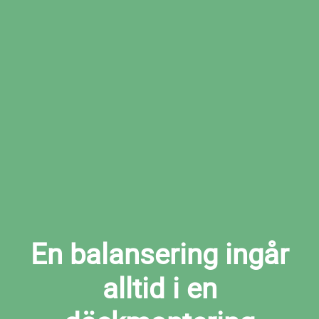
Boka den tid som passar dig bäst hos den
valda verkstaden
Boka däckmontering i Tyresö nu
En balansering ingår
alltid i en