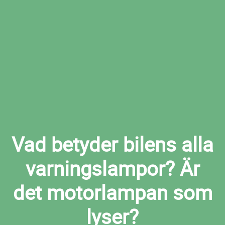
valda verkstaden
Boka felsökning i Arbrå nu
Vad betyder bilens alla
varningslampor? Är
det motorlampan som
lyser?