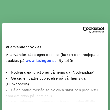
Vi använder cookies
Vi använder både egna cookies (kakor) och tredjeparts-
cookies på
www.lasingoo.se
. Syftet är:
Nödvändiga funktioner på hemsida (Nödvändiga)
​​Felsökning i Arbrå ​​ per
Ge dig en bättre upplevelse på vår hemsida
(Funktionella)
verkstadskedja
Få en bättre förståelse av vilka sidor och produkter
som det tittas på (Statistik)
Visa relevanta kampanjer och erbjudanden till dig
Felsökning Fristående (1)
Felsökning MECA (3)
(Marknadsföring)
Samtyckesval