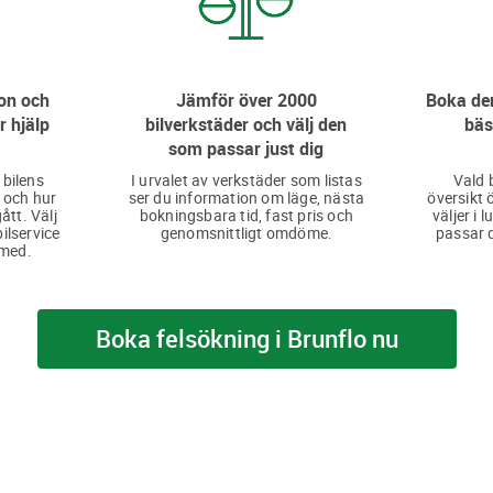
on och
Jämför över 2000
Boka den
r hjälp
bilverkstäder och välj den
bäs
som passar just dig
 bilens
I urvalet av verkstäder som listas
Vald 
 och hur
ser du information om läge, nästa
översikt 
ått. Välj
bokningsbara tid, fast pris och
väljer i 
bilservice
genomsnittligt omdöme.
passar d
 med.
Boka felsökning i Brunflo nu