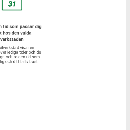
 tid som passar dig
t hos den valda
verkstaden
bilverkstad visar en
över lediga tider och du
lugn och ro den tid som
ig och ditt billiv bäst.