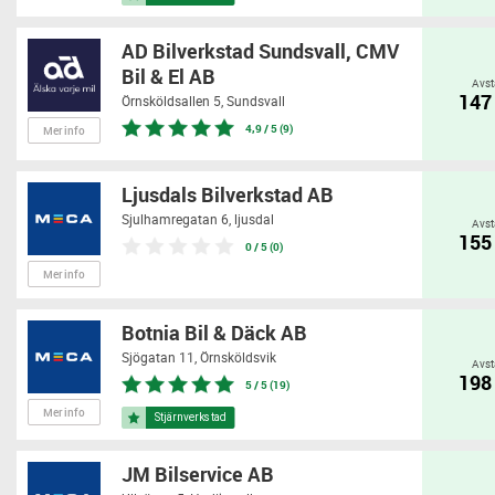
AD Bilverkstad Sundsvall, CMV
Bil & El AB
Avst
147
Örnsköldsallen 5,
Sundsvall
4,9 / 5 (9)
Mer info
Ljusdals Bilverkstad AB
Sjulhamregatan 6,
ljusdal
Avst
155
0 / 5 (0)
Mer info
Botnia Bil & Däck AB
Sjögatan 11,
Örnsköldsvik
Avst
198
5 / 5 (19)
Mer info
JM Bilservice AB