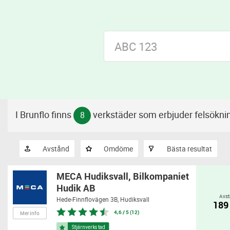
I Brunflo finns
verkstäder som erbjuder felsökni
8
Avstånd
Omdöme
Bästa resultat
MECA Hudiksvall, Bilkompaniet
Hudik AB
Avst
Hede-Finnflovägen 3B,
Hudiksvall
189
4,6 / 5 (12)
Mer info