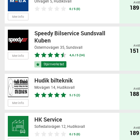
Ullvägen 5,
Hudiksvall
Avst
189
0 / 5 (0)
Mer info
Speedy Bilservice Sundsvall
Kuben
Avst
Östermovägen 35,
Sundsvall
151
4,6 / 5 (34)
Mer info
Hudik bilteknik
Movägen 14,
Hudiksvall
Avst
188
5 / 5 (2)
Mer info
HK Service
Sofiedalsvägen 12,
Hudiksvall
Avst
189
0 / 5 (0)