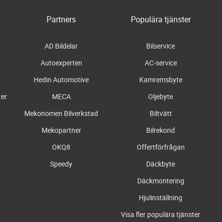
Partners
Populära tjänster
AD Bildelar
Bilservice
Autoexperten
AC-service
Hedin Automotive
Kamremsbyte
ter
MECA
Oljebyte
Mekonomen Bilverkstad
Biltvätt
Mekopartner
Bilrekond
OKQ8
Offertförfrågan
Speedy
Däckbyte
Däckmontering
Hjulinställning
Visa fler populära tjänster