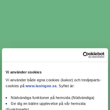
​​Hjulinställning i Brastad ​​ per
verkstadskedja
Hjulinställning Autoexperten (1)
Hjulinställning Mekopartner (1)
Vi använder cookies
Vi använder både egna cookies (kakor) och tredjeparts-
Omdömen för verkstäder
cookies på
www.lasingoo.se
. Syftet är:
från kunder som bokat
hjulinställning i Brastad
Nödvändiga funktioner på hemsida (Nödvändiga)
Ge dig en bättre upplevelse på vår hemsida
(Funktionella)