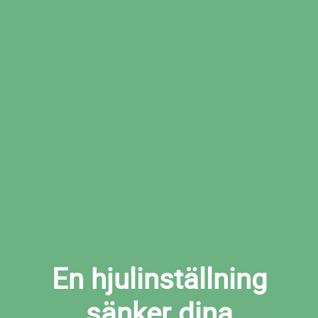
Boka den tid som passar dig bäst hos den
valda verkstaden
Boka hjulinställning i Brastad nu
En hjulinställning
sänker dina