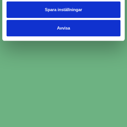
Spara inställningar
Ange bilinformation och service du behöver
Avvisa
hjälp med
Jämför över 2000 bilverkstäder och välj den
som passar just dig