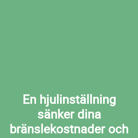
Boka den tid som passar dig bäst hos den
valda verkstaden
Boka hjulinställning i Tollarp nu
En hjulinställning
sänker dina
bränslekostnader och