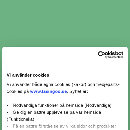
​​Hjulinställning i Tollarp ​​ per
verkstadskedja
Hjulinställning Mekonomen Bilverkstad (2)
Vi använder cookies
Omdömen för verkstäder
Vi använder både egna cookies (kakor) och tredjeparts-
från kunder som bokat
cookies på
www.lasingoo.se
. Syftet är:
hjulinställning i Tollarp
Nödvändiga funktioner på hemsida (Nödvändiga)
Ge dig en bättre upplevelse på vår hemsida
(Funktionella)
Mekonomen Bilverkstad
Kristianst
Få en bättre förståelse av vilka sidor och produkter