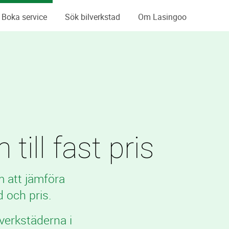
Boka service
Sök bilverkstad
Om Lasingoo
ill fast pris
m att jämföra
 och pris.
verkstäderna i