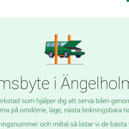
byte i Ängelholm t
verkstad som hjälper dig att serva bilen geno
rna på omdöme, läge, nästa bokningsbara tid
ringsnummer och miltal så listar vi de bästa 