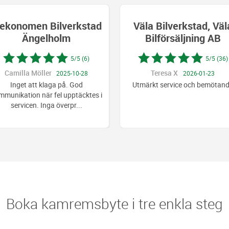
Väla Bilverkstad, Väla
Väla Bilverks
Bilförsäljning AB
Bilförsäljn
5/5 (36)
Teresa X
Bahram Shafaghi
2026-01-23
Utmärkt service och bemötande
Väldigt bra bemötand
duktig personal. Bra 
väldigt nö
Boka kamremsbyte i tre enkla steg