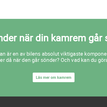
nder när din kamrem går 
n är en av bilens absolut viktigaste kompone
er då när den går sönder? Och vad kan du göra
Läs mer om kamrem