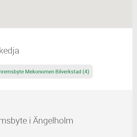
skedja
remsbyte Mekonomen Bilverkstad (4)
msbyte i Ängelholm