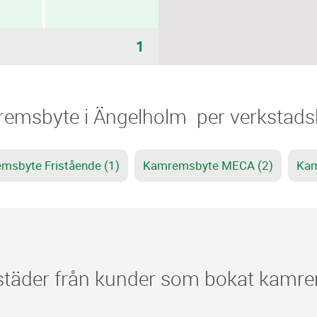
1
remsbyte i Ängelholm ​​ per verkstad
msbyte Fristående (1)
Kamremsbyte MECA (2)
Kam
täder från kunder som bokat kamre