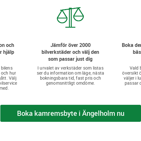
on och
Jämför över 2000
Boka den
r hjälp
bilverkstäder och välj den
bäs
som passar just dig
 bilens
I urvalet av verkstäder som listas
Vald 
 och hur
ser du information om läge, nästa
översikt 
ått. Välj
bokningsbara tid, fast pris och
väljer i 
bilservice
genomsnittligt omdöme.
passar d
 med.
Boka kamremsbyte i Ängelholm nu