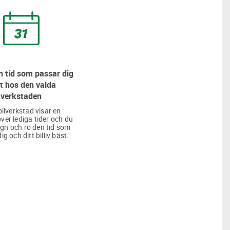
 tid som passar dig
t hos den valda
verkstaden
bilverkstad visar en
över lediga tider och du
lugn och ro den tid som
ig och ditt billiv bäst.