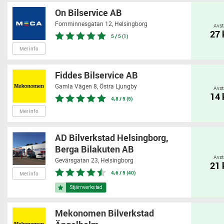
On Bilservice AB
Fornminnesgatan 12,
Helsingborg
Avst
27
5 / 5 (1)
Mer info
Fiddes Bilservice AB
Gamla Vägen 8,
Östra Ljungby
Avst
14
4,8 / 5 (5)
Mer info
AD Bilverkstad Helsingborg,
Berga Bilakuten AB
Avst
Gevärsgatan 23,
Helsingborg
21
4,6 / 5 (40)
Mer info
Mekonomen Bilverkstad