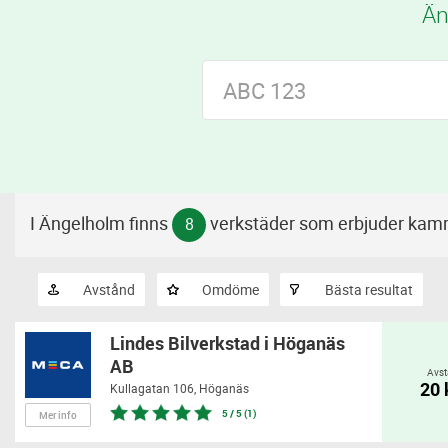
Än
I Ängelholm finns
verkstäder som erbjuder kam
8
Avstånd
Omdöme
Bästa resultat
Lindes Bilverkstad i Höganäs
AB
Avst
20
Kullagatan 106,
Höganäs
5 / 5 (1)
Mer info