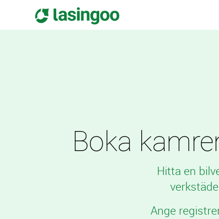
Boka kamrems
Hitta en bil
verkstäde
Ange registre