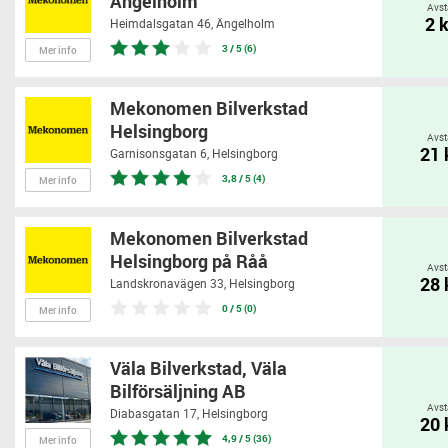
Ängelholm
Avst
2 
Heimdalsgatan 46,
Ängelholm
3 / 5 (6)
Mer info
Mekonomen Bilverkstad
Helsingborg
Avst
21
Garnisonsgatan 6,
Helsingborg
3,8 / 5 (4)
Mer info
Mekonomen Bilverkstad
Helsingborg på Råå
Avst
28
Landskronavägen 33,
Helsingborg
0 / 5 (0)
Mer info
Väla Bilverkstad, Väla
Bilförsäljning AB
Avst
Diabasgatan 17,
Helsingborg
20
4,9 / 5 (36)
Mer info