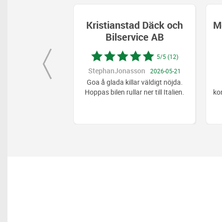
stianstad Däck och
Mekonomen Bilverkstad
Bilservice AB
Ängelholm
5/5 (12)
5/5 (6)
phanJonasson
Camilla Möller
2026-05-21
2025-10-28
å glada killar väldigt nöjda.
Inget att klaga på. God
s bilen rullar ner till Italien.
kommunikation när fel upptäcktes i
servicen. Inga överpr
...