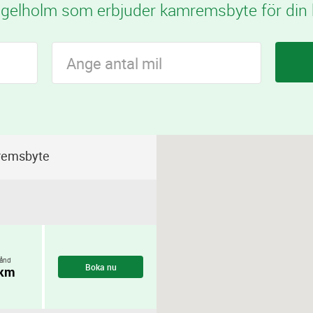
gelholm som erbjuder kamremsbyte för din b
remsbyte
ånd
Boka nu
 km