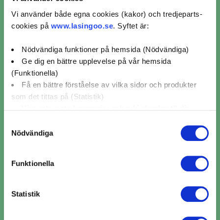
Visar 9 av 9 verkstäder i Blidsberg
Vi använder både egna cookies (kakor) och tredjeparts-
1
cookies på
www.lasingoo.se
. Syftet är:
Nödvändiga funktioner på hemsida (Nödvändiga)
Ge dig en bättre upplevelse på vår hemsida
(Funktionella)
Få en bättre förståelse av vilka sidor och produkter
som det tittas på (Statistik)
Visa relevanta kampanjer och erbjudanden till dig
(Marknadsföring)
Samtyckesval
Nödvändiga
Klicka på "OK" för att ge oss ditt samtycke till att
använda cookies för alla dessa ändamål. Du kan också
Funktionella
använda checkknapparna nedan för att samtycka till
specifika ändamål. Välj ändamål och "".
Statistik
Du kan när som helst återkalla eller ändra ditt samtycke
​​Kamremsbyte i Blidsberg ​​
genom att klicka på länken längst ned på sidan. Ändra