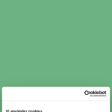
Avstånd
Boka nu
40 km
Mikkes Bilservice AB
Storgatan 3,
Floby
5 / 5 (6)
Mer info
Avstånd
Boka nu
24 km
MB Motorsport AB
Företagsgatan 16,
Borås
5 / 5 (2)
Mer info
Avstånd
Boka nu
37 km
Vi använder cookies