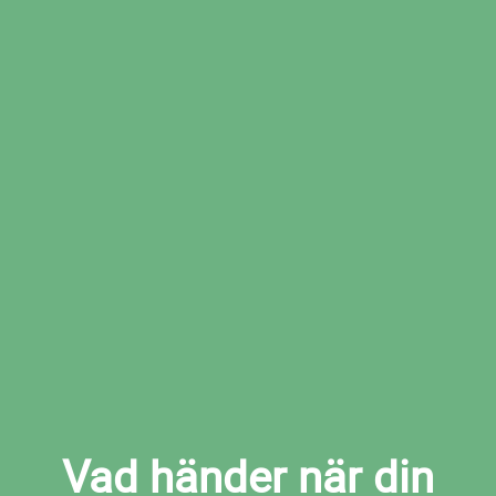
Boka den tid som passar dig bäst hos den
valda verkstaden
Boka kamremsbyte i Charlottenberg
nu
Vad händer när din