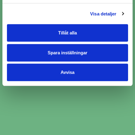
https://www.lasingoo.se/hantering-av-
Visa detaljer
personuppgifter
Tillåt alla
Spara inställningar
Ange bilinformation och service du behöver
hjälp med
Avvisa
Jämför över 2000 bilverkstäder och välj den
som passar just dig