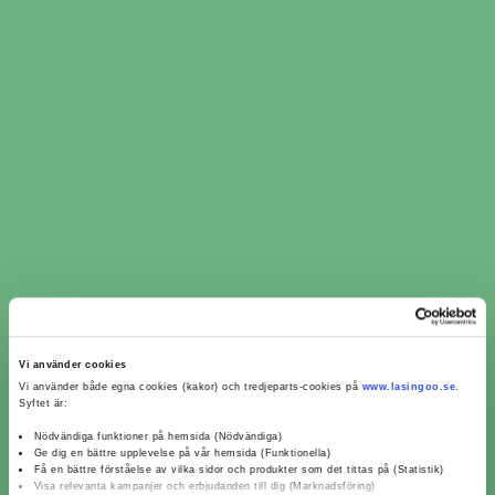
​​Kamremsbyte i Fåker ​​ per
verkstadskedja
Vi använder cookies
Vi använder både egna cookies (kakor) och tredjeparts-cookies på
www.lasingoo.se
.
Syftet är:
Kamremsbyte MECA (1)
Nödvändiga funktioner på hemsida (Nödvändiga)
Ge dig en bättre upplevelse på vår hemsida (Funktionella)
Få en bättre förståelse av vilka sidor och produkter som det tittas på (Statistik)
Visa relevanta kampanjer och erbjudanden till dig (Marknadsföring)