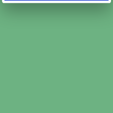
Jämför över 2000 bilverkstäder och välj den
som passar just dig
Boka den tid som passar dig bäst hos den
valda verkstaden
Boka kamremsbyte i Fåker nu