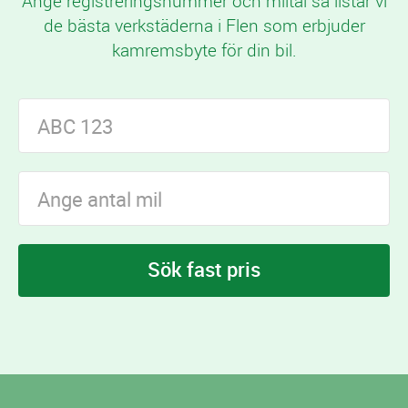
Ange registreringsnummer och miltal så listar vi
de bästa verkstäderna i Flen som erbjuder
kamremsbyte för din bil.
Sök fast pris
I Flen finns
verkstäder som erbjuder
5