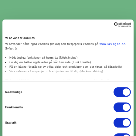
Vi använder cookies
​​Kamremsbyte i Flen ​​ per
Vi använder både egna cookies (kakor) och tredjeparts-cookies på
www.lasingoo.se
.
Syftet är:
verkstadskedja
Nödvändiga funktioner på hemsida (Nödvändiga)
Ge dig en bättre upplevelse på vår hemsida (Funktionella)
Få en bättre förståelse av vilka sidor och produkter som det tittas på (Statistik)
Visa relevanta kampanjer och erbjudanden till dig (Marknadsföring)
Kamremsbyte MECA (1)
Klicka på "OK" för att ge oss ditt samtycke till att använda cookies för alla dessa
ändamål. Du kan också använda checkknapparna nedan för att samtycka till specifika
Samtyckesval
ändamål. Välj ändamål och "".
Kamremsbyte OKQ8 (1)
Nödvändiga
Du kan när som helst återkalla eller ändra ditt samtycke genom att klicka på länken
längst ned på sidan. Ändra dina inställningar. Läs mer om hur vi använder cookies och
Funktionella
andra teknologier för att samla in personuppgifter:
Kamremsbyte Mekonomen Bilverkstad (2)
https://www.lasingoo.se/hantering-av-personuppgifter
Statistik
Kamremsbyte Speedy (1)