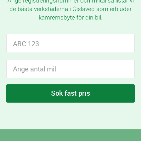
Ange registreringsnummer och miltal så listar vi
de bästa verkstäderna i Gislaved som erbjuder
kamremsbyte för din bil.
Sök fast pris
I Gislaved finns
verkstäder som erbjuder
4