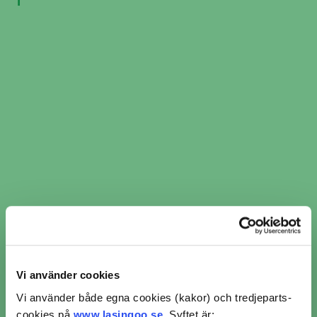
1
2
​​Kamremsbyte i Gislaved ​​ per
Vi använder cookies
verkstadskedja
Vi använder både egna cookies (kakor) och tredjeparts-
cookies på
www.lasingoo.se
. Syftet är: