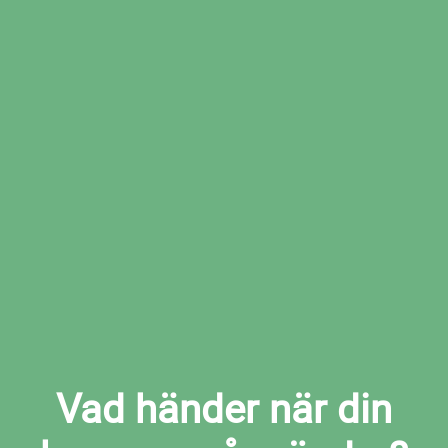
Boka den tid som passar dig bäst hos den
valda verkstaden
Boka kamremsbyte i Gislaved nu
Vad händer när din