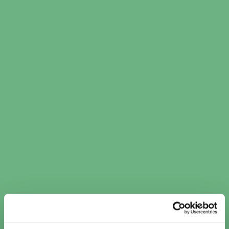
​​Kamremsbyte i Hallstavik ​​
per verkstadskedja
Kamremsbyte AD Bildelar (1)