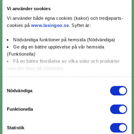
Vi använder cookies
Vi använder både egna cookies (kakor) och tredjeparts-
Omdömen för verkstäder
cookies på
www.lasingoo.se
. Syftet är:
från kunder som bokat
Nödvändiga funktioner på hemsida (Nödvändiga)
kamremsbyte i Hallstavik
Ge dig en bättre upplevelse på vår hemsida
(Funktionella)
Få en bättre förståelse av vilka sidor och produkter
som det tittas på (Statistik)
MekoPartner Bilverkstad Arninge
Visa relevanta kampanjer och erbjudanden till dig
/ LDT Bilvård AB
(Marknadsföring)
Samtyckesval
Nödvändiga
5/5 (107)
Klicka på "OK" för att ge oss ditt samtycke till att
ChrisJ
2025-08-20
använda cookies för alla dessa ändamål. Du kan också
vade.
Gjorde ett kamremsbyte och allt var supersmidigt
Funktionella
använda checkknapparna nedan för att samtycka till
och han visade tom delarna som
...
k
specifika ändamål. Välj ändamål och "".
Statistik
Du kan när som helst återkalla eller ändra ditt samtycke