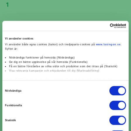
1
Vi använder cookies
Vi använder både egna cookies (kakor) och tredjeparts-cookies på
www.lasingoo.se
.
Syftet är:
Nödvändiga funktioner på hemsida (Nödvändiga)
Ge dig en bättre upplevelse på vår hemsida (Funktionella)
Få en bättre förståelse av vilka sidor och produkter som det tittas på (Statistik)
Visa relevanta kampanjer och erbjudanden till dig (Marknadsföring)
Klicka på "OK" för att ge oss ditt samtycke till att använda cookies för alla dessa
ändamål. Du kan också använda checkknapparna nedan för att samtycka till specifika
Samtyckesval
ändamål. Välj ändamål och "".
Nödvändiga
Du kan när som helst återkalla eller ändra ditt samtycke genom att klicka på länken
längst ned på sidan. Ändra dina inställningar. Läs mer om hur vi använder cookies och
Funktionella
andra teknologier för att samla in personuppgifter:
​​Kamremsbyte i Haparanda ​​
https://www.lasingoo.se/hantering-av-personuppgifter
Statistik
per verkstadskedja