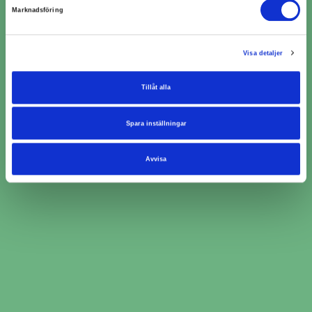
Marknadsföring
Visa detaljer
Tillåt alla
Boka kamremsbyte i tre
Spara inställningar
enkla steg
Avvisa
Ange bilinformation och service du behöver
hjälp med