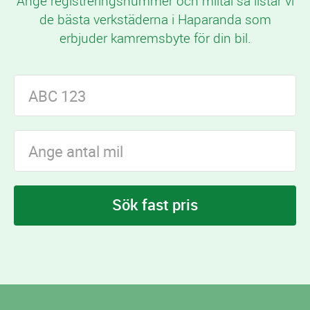
Ange registreringsnummer och miltal så listar vi
de bästa verkstäderna i Haparanda som
erbjuder kamremsbyte för din bil.
Sök fast pris
I Haparanda finns
verkstäder som erbjuder
4