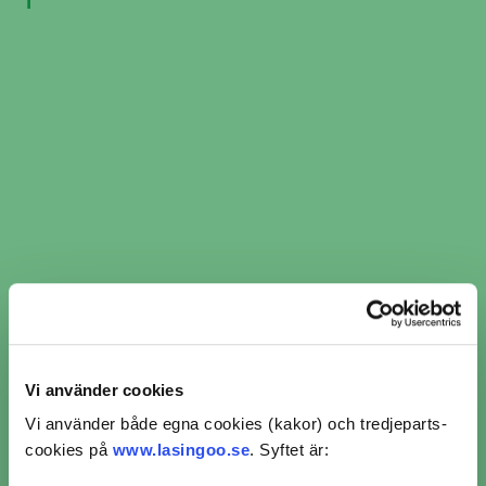
1
Vi använder cookies
​​Kamremsbyte i Landsbro ​​
Vi använder både egna cookies (kakor) och tredjeparts-
cookies på
www.lasingoo.se
. Syftet är:
per verkstadskedja