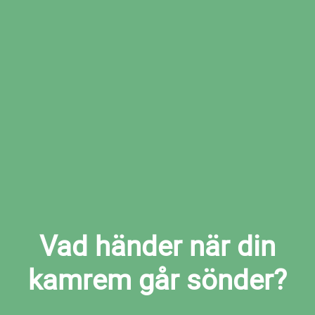
Boka den tid som passar dig bäst hos den
valda verkstaden
Boka kamremsbyte i Landsbro nu
Vad händer när din
kamrem går sönder?