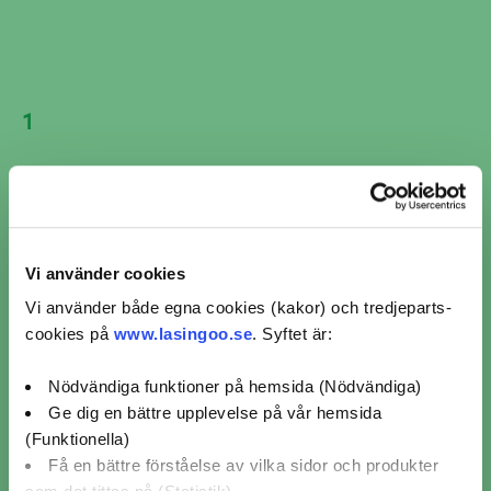
Avstånd
Boka nu
34 km
Visar 7 av 7 verkstäder i Lindesberg
1
Vi använder cookies
Vi använder både egna cookies (kakor) och tredjeparts-
cookies på
www.lasingoo.se
. Syftet är:
Nödvändiga funktioner på hemsida (Nödvändiga)
Ge dig en bättre upplevelse på vår hemsida
(Funktionella)
2
Få en bättre förståelse av vilka sidor och produkter